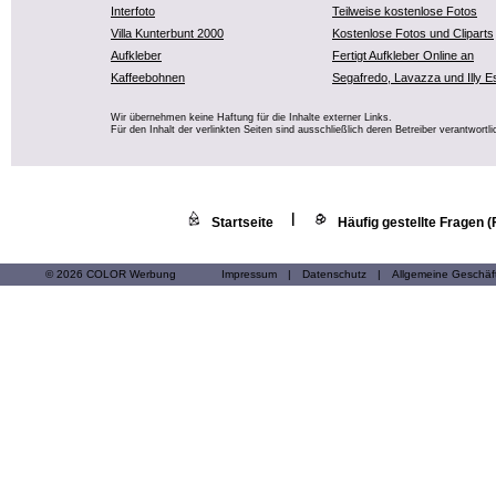
Interfoto
Teilweise kostenlose Fotos
Villa Kunterbunt 2000
Kostenlose Fotos und Cliparts
Aufkleber
Fertigt Aufkleber Online an
Kaffeebohnen
Segafredo, Lavazza und Illy E
Wir übernehmen keine Haftung für die Inhalte externer Links.
Für den Inhalt der verlinkten Seiten sind ausschließlich deren Betreiber verantwortli
|
Startseite
Häufig gestellte Fragen 
© 2026 COLOR Werbung
Impressum
|
Datenschutz
|
Allgemeine Geschä