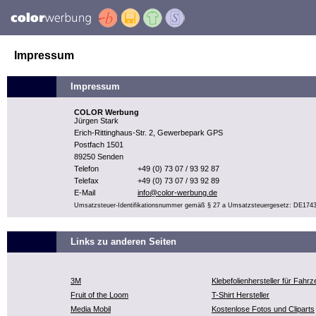
Impressum
Impressum
COLOR Werbung
Jürgen Stark
Erich-Rittinghaus-Str. 2, Gewerbepark GPS
Postfach 1501
89250 Senden
Telefon
+49 (0) 73 07 / 93 92 87
Telefax
+49 (0) 73 07 / 93 92 89
E-Mail
info@color-werbung.de
Umsatzsteuer-Identifikationsnummer gemäß § 27 a Umsatzsteuergesetz: DE174
Links zu anderen Seiten
3M
Klebefolienhersteller für Fahr
Fruit of the Loom
T-Shirt Hersteller
Media Mobil
Kostenlose Fotos und Cliparts