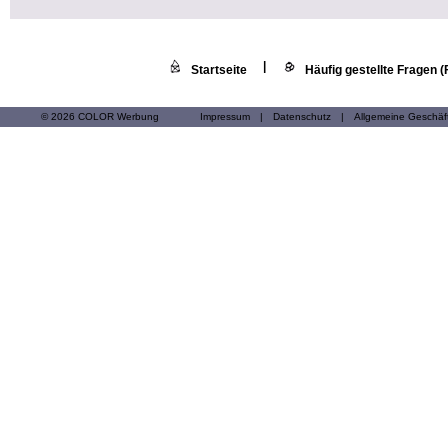
|
Startseite
Häufig gestellte Fragen 
© 2026 COLOR Werbung
Impressum
|
Datenschutz
|
Allgemeine Geschä