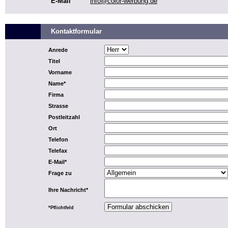
E-Mail
info@color-werbung.de
Kontaktformular
Anrede
Titel
Vorname
Name*
Firma
Strasse
Postleitzahl
Ort
Telefon
Telefax
E-Mail*
Frage zu
Ihre Nachricht*
*Pflichtfeld