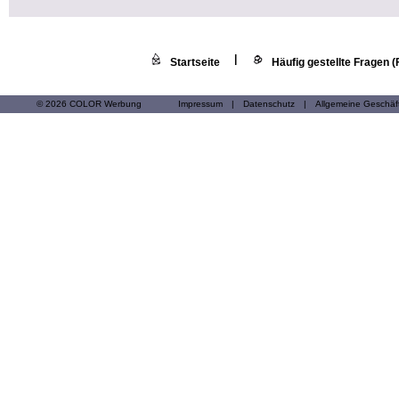
|
Startseite
Häufig gestellte Fragen 
© 2026 COLOR Werbung
Impressum
|
Datenschutz
|
Allgemeine Geschä