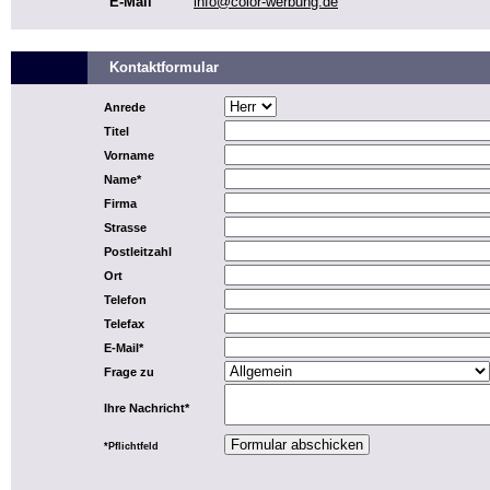
E-Mail
info@color-werbung.de
Kontaktformular
Anrede
Titel
Vorname
Name*
Firma
Strasse
Postleitzahl
Ort
Telefon
Telefax
E-Mail*
Frage zu
Ihre Nachricht*
*Pflichtfeld