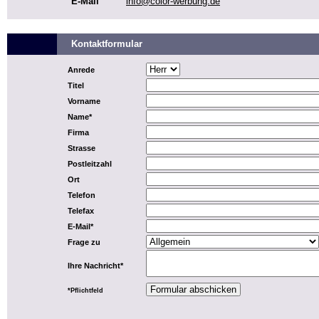
E-Mail
info@color-werbung.de
Kontaktformular
Anrede
Titel
Vorname
Name*
Firma
Strasse
Postleitzahl
Ort
Telefon
Telefax
E-Mail*
Frage zu
Ihre Nachricht*
*Pflichtfeld