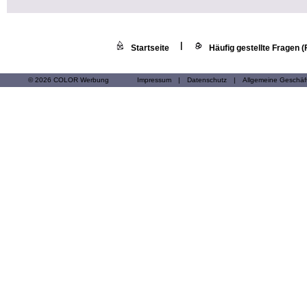
|
Startseite
Häufig gestellte Fragen 
© 2026 COLOR Werbung
Impressum
|
Datenschutz
|
Allgemeine Geschä