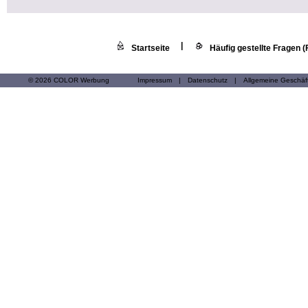
|
Startseite
Häufig gestellte Fragen 
© 2026 COLOR Werbung
Impressum
|
Datenschutz
|
Allgemeine Geschä