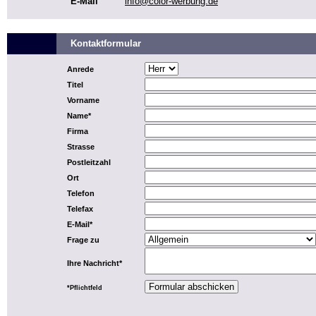
E-Mail
info@color-werbung.de
Kontaktformular
Anrede
Titel
Vorname
Name*
Firma
Strasse
Postleitzahl
Ort
Telefon
Telefax
E-Mail*
Frage zu
Ihre Nachricht*
*Pflichtfeld