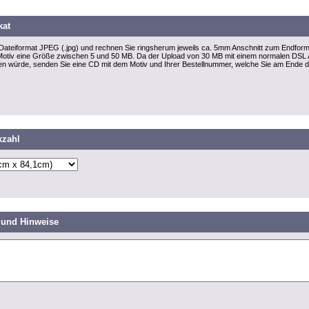
kat
im Dateiformat JPEG (.jpg) und rechnen Sie ringsherum jeweils ca. 5mm Anschnitt zum Endfor
ch Motiv eine Größe zwischen 5 und 50 MB. Da der Upload von 30 MB mit einem normalen DSL
gen würde, senden Sie eine CD mit dem Motiv und Ihrer Bestellnummer, welche Sie am Ende 
kzahl
und Hinweise