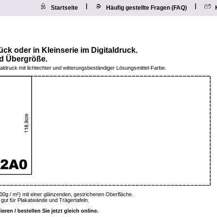
|
|
Startseite
Häufig gestellte Fragen (FAQ)
tück oder in Kleinserie im Digitaldruck.
nd Übergröße.
aldruck mit lichtechter und witterungsbeständiger Lösungsmittel-Farbe.
200g / m²) mit einer glänzenden, gestrichenen Oberfläche.
 gut für Plakatwände und Trägertafeln.
ren / bestellen Sie jetzt gleich online.