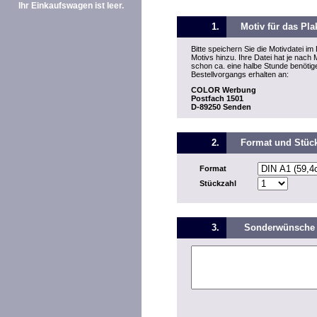
Ihr Einkaufswagen ist leer.
1.
Motiv für das Pla
Bitte speichern Sie die Motivdatei 
Motivs hinzu. Ihre Datei hat je na
schon ca. eine halbe Stunde benöti
Bestellvorgangs erhalten an:
COLOR Werbung
Postfach 1501
D-89250 Senden
2.
Format und Stüc
Format
Stückzahl
3.
Sonderwünsche 