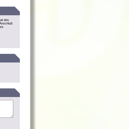
mat des
 Anschluß
des