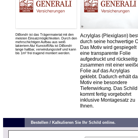
DiBond
ist das Trägermaterial mit den
Acrylglas (Plexiglas
) bes
®
®
meisten Einsatzmöglichkeiten. Durch den
durch seine hochwertige O
mehrschichtigen Aufbau aus weiß
lakiertem Alu/ Kunstoff/Alu ist DiBond
®
Das Motiv wird gespiegelt 
lange haltbar, verwindungssteif und kann
eine transparente Folie
bis 1m² frei tragend montiert werden.
aufgedruckt und rückseitig
zusammen mit einer weiß
Folie auf das Acrylglas
geklebt. Dadurch erhält da
Motiv eine besondere
Tiefenwirkung. Das Schild
kommt fertig vorgebohrt
inklusive Montagesatz zu
Ihnen.
Bestellen / Kalkulieren Sie Ihr Schild online.