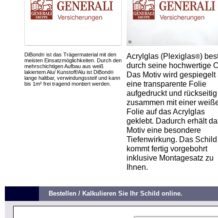
DiBond
ist das Trägermaterial mit den
Acrylglas (Plexiglas
) bes
®
®
meisten Einsatzmöglichkeiten. Durch den
durch seine hochwertige O
mehrschichtigen Aufbau aus weiß
lakiertem Alu/ Kunstoff/Alu ist DiBond
®
Das Motiv wird gespiegelt 
lange haltbar, verwindungssteif und kann
eine transparente Folie
bis 1m² frei tragend montiert werden.
aufgedruckt und rückseitig
zusammen mit einer weiß
Folie auf das Acrylglas
geklebt. Dadurch erhält da
Motiv eine besondere
Tiefenwirkung. Das Schild
kommt fertig vorgebohrt
inklusive Montagesatz zu
Ihnen.
Bestellen / Kalkulieren Sie Ihr Schild online.