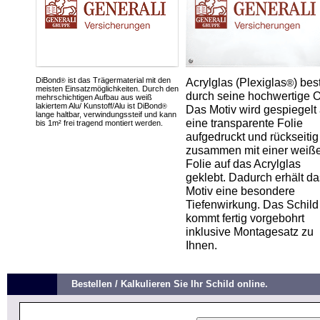
DiBond
ist das Trägermaterial mit den
Acrylglas (Plexiglas
) bes
®
®
meisten Einsatzmöglichkeiten. Durch den
durch seine hochwertige O
mehrschichtigen Aufbau aus weiß
lakiertem Alu/ Kunstoff/Alu ist DiBond
®
Das Motiv wird gespiegelt 
lange haltbar, verwindungssteif und kann
eine transparente Folie
bis 1m² frei tragend montiert werden.
aufgedruckt und rückseitig
zusammen mit einer weiß
Folie auf das Acrylglas
geklebt. Dadurch erhält da
Motiv eine besondere
Tiefenwirkung. Das Schild
kommt fertig vorgebohrt
inklusive Montagesatz zu
Ihnen.
Bestellen / Kalkulieren Sie Ihr Schild online.