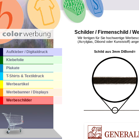
Schilder / Firmenschild / We
Wir fertigen für Sie hochwertige Werbesc
(Acrylglas, Dibond oder Kunststoff) angef
Aufkleber / Digitaldruck
Schild aus 3mm DiBond
®
Klebefolie
Plakate
T-Shirts & Textildruck
Werbeartikel
Werbebanner / Displays
Werbeschilder