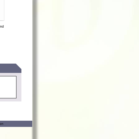
und
ion