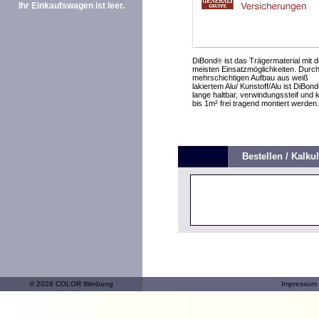
Ihr Einkaufswagen ist leer.
DiBond
ist das Trägermaterial mit 
®
meisten Einsatzmöglichkeiten. Durc
mehrschichtigen Aufbau aus weiß
lakiertem Alu/ Kunstoff/Alu ist DiBond
lange haltbar, verwindungssteif und 
bis 1m² frei tragend montiert werden.
Bestellen / Kalkul
© 2026 COLOR Werbung
Impressum