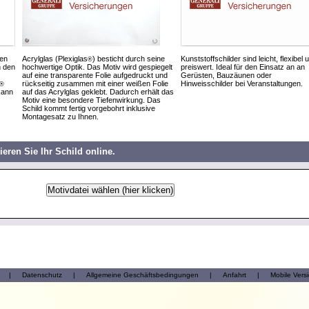
den
Acrylglas (Plexiglas
) besticht durch seine
Kunststoffschilder sind leicht, flexibel 
®
h den
hochwertige Optik. Das Motiv wird gespiegelt
preiswert. Ideal für den Einsatz an an
auf eine transparente Folie aufgedruckt und
Gerüsten, Bauzäunen oder
rückseitig zusammen mit einer weißen Folie
Hinweisschilder bei Veranstaltungen.
®
kann
auf das Acrylglas geklebt. Dadurch erhält das
Motiv eine besondere Tiefenwirkung. Das
Schild kommt fertig vorgebohrt inklusive
Montagesatz zu Ihnen.
ieren Sie Ihr Schild online.
|
Datenschutz
|
Allgemeine Geschäftsbedingungen
|
Anfahrt
|
Mobile Vers