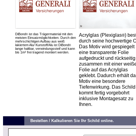
DiBond
ist das Trägermaterial mit den
Acrylglas (Plexiglas
) bes
®
®
meisten Einsatzmöglichkeiten. Durch den
durch seine hochwertige O
mehrschichtigen Aufbau aus weiß
lakiertem Alu/ Kunstoff/Alu ist DiBond
®
Das Motiv wird gespiegelt 
lange haltbar, verwindungssteif und kann
eine transparente Folie
bis 1m² frei tragend montiert werden.
aufgedruckt und rückseitig
zusammen mit einer weiß
Folie auf das Acrylglas
geklebt. Dadurch erhält da
Motiv eine besondere
Tiefenwirkung. Das Schild
kommt fertig vorgebohrt
inklusive Montagesatz zu
Ihnen.
Bestellen / Kalkulieren Sie Ihr Schild online.