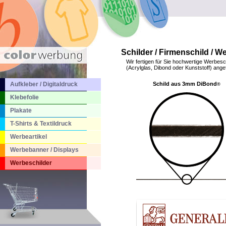
Schilder / Firmenschild / We
Wir fertigen für Sie hochwertige Werbesc
(Acrylglas, Dibond oder Kunststoff) angef
Aufkleber / Digitaldruck
Schild aus 3mm DiBond
®
Klebefolie
Plakate
T-Shirts & Textildruck
Werbeartikel
Werbebanner / Displays
Werbeschilder