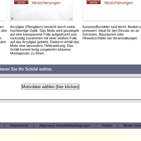
den
Acrylglas (Plexiglas
) besticht durch seine
Kunststoffschilder sind leicht, flexibel 
®
h den
hochwertige Optik. Das Motiv wird gespiegelt
preiswert. Ideal für den Einsatz an an
auf eine transparente Folie aufgedruckt und
Gerüsten, Bauzäunen oder
rückseitig zusammen mit einer weißen Folie
Hinweisschilder bei Veranstaltungen.
®
kann
auf das Acrylglas geklebt. Dadurch erhält das
Motiv eine besondere Tiefenwirkung. Das
Schild kommt fertig vorgebohrt inklusive
Montagesatz zu Ihnen.
ieren Sie Ihr Schild online.
|
Datenschutz
|
Allgemeine Geschäftsbedingungen
|
Anfahrt
|
Mobile Vers