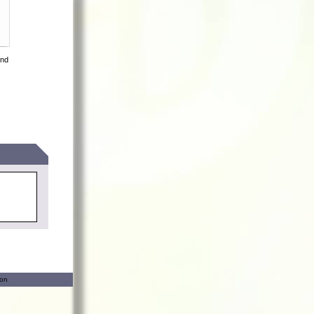
und
ion