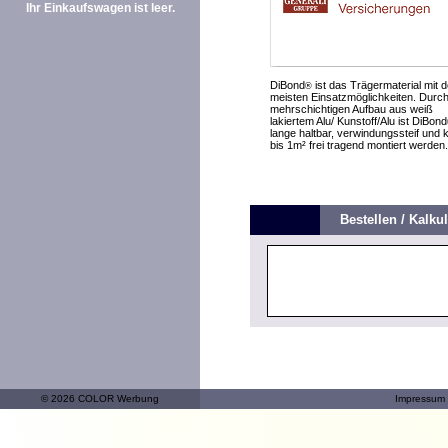
Ihr Einkaufswagen ist leer.
DiBond
ist das Trägermaterial mit 
®
meisten Einsatzmöglichkeiten. Durc
mehrschichtigen Aufbau aus weiß
lakiertem Alu/ Kunstoff/Alu ist DiBond
lange haltbar, verwindungssteif und 
bis 1m² frei tragend montiert werden.
Bestellen / Kalkul
© 2026 COLOR Werbung
Impressum