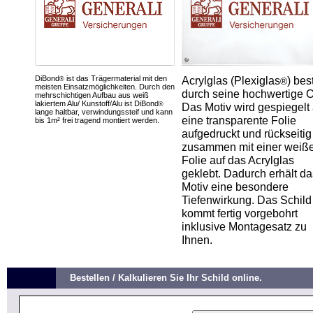
DiBond
ist das Trägermaterial mit den
Acrylglas (Plexiglas
) bes
®
®
meisten Einsatzmöglichkeiten. Durch den
durch seine hochwertige O
mehrschichtigen Aufbau aus weiß
lakiertem Alu/ Kunstoff/Alu ist DiBond
®
Das Motiv wird gespiegelt 
lange haltbar, verwindungssteif und kann
eine transparente Folie
bis 1m² frei tragend montiert werden.
aufgedruckt und rückseitig
zusammen mit einer weiß
Folie auf das Acrylglas
geklebt. Dadurch erhält da
Motiv eine besondere
Tiefenwirkung. Das Schild
kommt fertig vorgebohrt
inklusive Montagesatz zu
Ihnen.
Bestellen / Kalkulieren Sie Ihr Schild online.