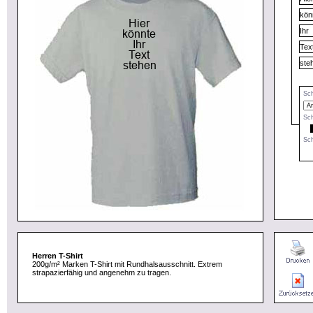
Sch
Sch
Sch
Herren T-Shirt
200g/m² Marken T-Shirt mit Rundhalsausschnitt. Extrem
strapazierfähig und angenehm zu tragen.