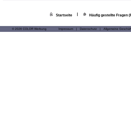
|
Startseite
Häufig gestellte Fragen 
© 2026 COLOR Werbung
Impressum
|
Datenschutz
|
Allgemeine Geschä