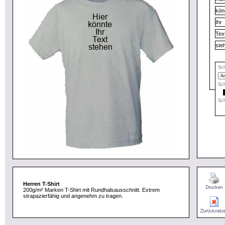
Sch
Sch
Sch
Herren T-Shirt
200g/m² Marken T-Shirt mit Rundhalsausschnitt. Extrem
strapazierfähig und angenehm zu tragen.