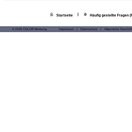
|
Startseite
Häufig gestellte Fragen 
© 2026 COLOR Werbung
Impressum
|
Datenschutz
|
Allgemeine Geschä