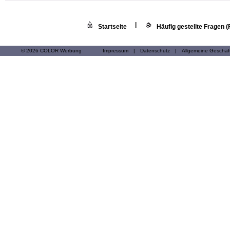
|
Startseite
Häufig gestellte Fragen 
© 2026 COLOR Werbung
Impressum
|
Datenschutz
|
Allgemeine Geschä