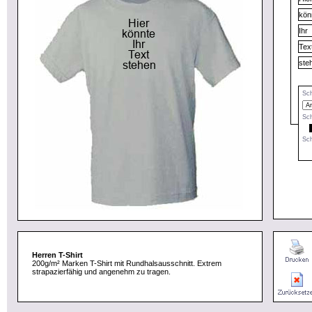
Sch
Sch
Sch
Herren T-Shirt
200g/m² Marken T-Shirt mit Rundhalsausschnitt. Extrem
strapazierfähig und angenehm zu tragen.