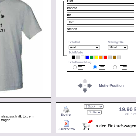
Schriftart
Schriftgröße
Schriftfarbe
Schriftausrichtung
Motiv-Position
19,90
inkl. 1
halsausschnitt. Extrem
 tragen.