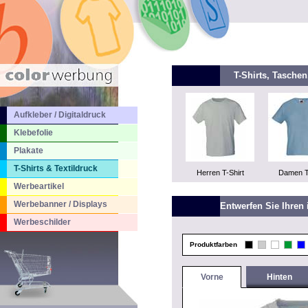
T-Shirts, Tasche
Aufkleber / Digitaldruck
Klebefolie
Plakate
T-Shirts & Textildruck
Herren T-Shirt
Damen T
Werbeartikel
Werbebanner / Displays
Entwerfen Sie Ihren 
Werbeschilder
Produktfarben
Vorne
Hinten