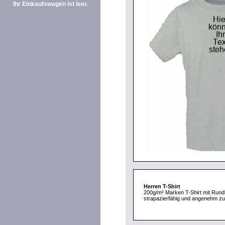
Ihr Einkaufswagen ist leer.
Herren T-Shirt
200g/m² Marken T-Shirt mit Rund
strapazierfähig und angenehm zu