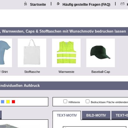
|
|
Startseite
Häufig gestellte Fragen (FAQ)
n, Warnwesten, Caps & Stofftaschen mit Wunschmotiv bedrucken lassen
-Shirt
Stofftasche
Warnweste
Baseball-Cap
individuellen Aufdruck
Hilfetexte
Bedruckbare Fläche einblenden
TEXT-MOTIV
BILD-MOTIV
TEXT+B