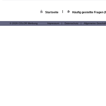
|
Startseite
Häufig gestellte Fragen 
© 2026 COLOR Werbung
Impressum
|
Datenschutz
|
Allgemeine Geschä