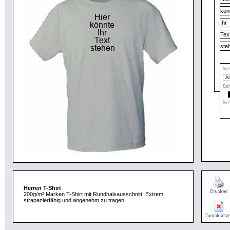
Sch
Sch
Sch
Herren T-Shirt
200g/m² Marken T-Shirt mit Rundhalsausschnitt. Extrem
strapazierfähig und angenehm zu tragen.