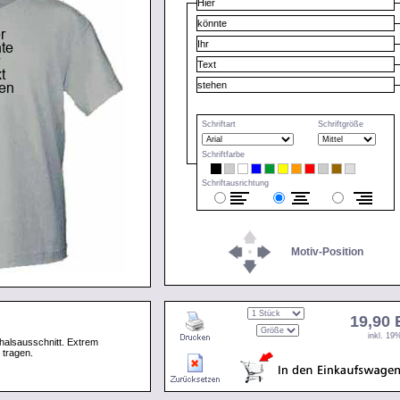
Schriftart
Schriftgröße
Schriftfarbe
Schriftausrichtung
Motiv-Position
19,90
inkl. 1
halsausschnitt. Extrem
 tragen.