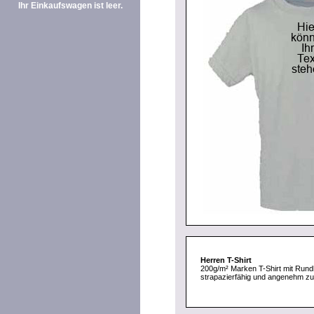
Ihr Einkaufswagen ist leer.
Herren T-Shirt
200g/m² Marken T-Shirt mit Rund
strapazierfähig und angenehm zu