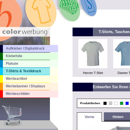
T-Shirts, Tasche
Aufkleber / Digitaldruck
Klebefolie
Plakate
T-Shirts & Textildruck
Herren T-Shirt
Damen T
Werbeartikel
Werbebanner / Displays
Entwerfen Sie Ihren 
Werbeschilder
Produktfarben
Vorne
Hinten