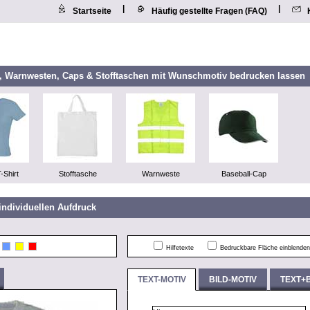
|
|
Startseite
Häufig gestellte Fragen (FAQ)
n, Warnwesten, Caps & Stofftaschen mit Wunschmotiv bedrucken lassen
-Shirt
Stofftasche
Warnweste
Baseball-Cap
individuellen Aufdruck
Hilfetexte
Bedruckbare Fläche einblenden
TEXT-MOTIV
BILD-MOTIV
TEXT+B