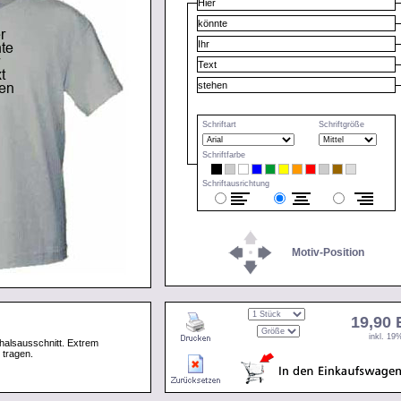
Schriftart
Schriftgröße
Schriftfarbe
Schriftausrichtung
Motiv-Position
19,90
inkl. 1
halsausschnitt. Extrem
 tragen.