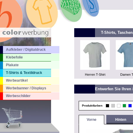
T-Shirts, Tasche
Aufkleber / Digitaldruck
Klebefolie
Plakate
T-Shirts & Textildruck
Herren T-Shirt
Damen T
Werbeartikel
Werbebanner / Displays
Entwerfen Sie Ihren 
Werbeschilder
Produktfarben
Vorne
Hinten