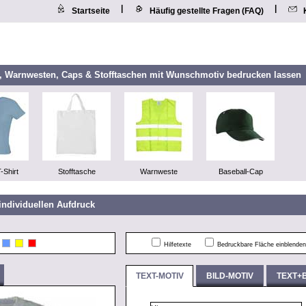
|
|
Startseite
Häufig gestellte Fragen (FAQ)
n, Warnwesten, Caps & Stofftaschen mit Wunschmotiv bedrucken lassen
-Shirt
Stofftasche
Warnweste
Baseball-Cap
individuellen Aufdruck
Hilfetexte
Bedruckbare Fläche einblenden
TEXT-MOTIV
BILD-MOTIV
TEXT+B