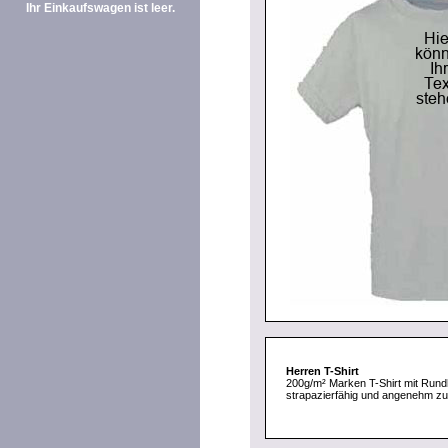
Ihr Einkaufswagen ist leer.
Herren T-Shirt
200g/m² Marken T-Shirt mit Rund
strapazierfähig und angenehm zu