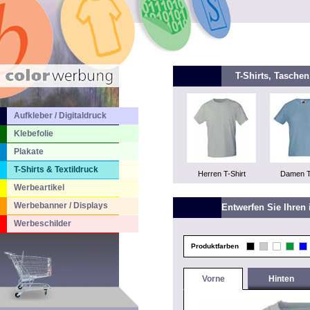
T-Shirts, Tasche
Aufkleber / Digitaldruck
Klebefolie
Plakate
T-Shirts & Textildruck
Herren T-Shirt
Damen T
Werbeartikel
Werbebanner / Displays
Entwerfen Sie Ihren 
Werbeschilder
Produktfarben
Vorne
Hinten