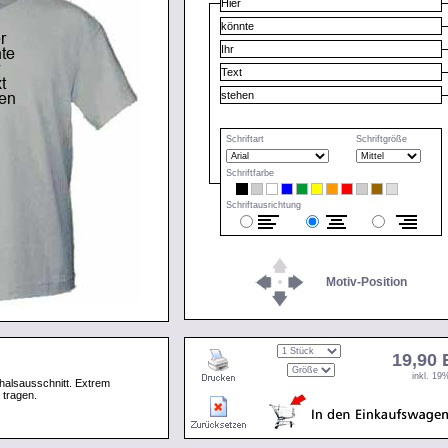
Schriftart
Schriftgröße
Schriftfarbe
Schriftausrichtung
Motiv-Position
19,90
inkl. 1
halsausschnitt. Extrem
 tragen.