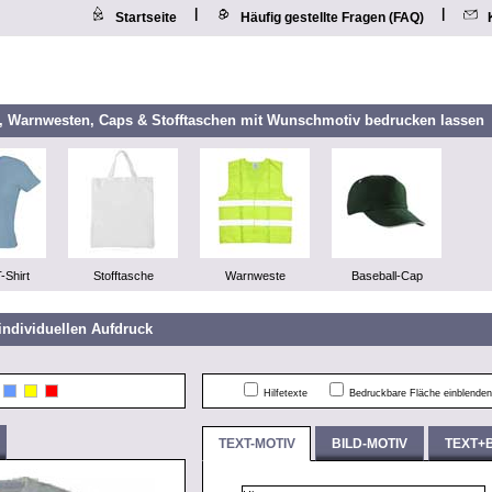
|
|
Startseite
Häufig gestellte Fragen (FAQ)
n, Warnwesten, Caps & Stofftaschen mit Wunschmotiv bedrucken lassen
-Shirt
Stofftasche
Warnweste
Baseball-Cap
individuellen Aufdruck
Hilfetexte
Bedruckbare Fläche einblenden
TEXT-MOTIV
BILD-MOTIV
TEXT+B