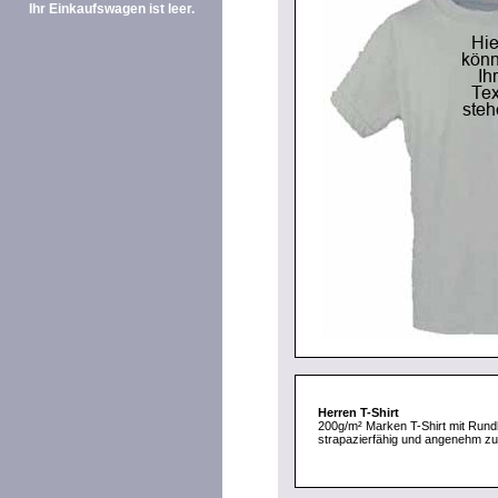
Ihr Einkaufswagen ist leer.
Herren T-Shirt
200g/m² Marken T-Shirt mit Rund
strapazierfähig und angenehm zu