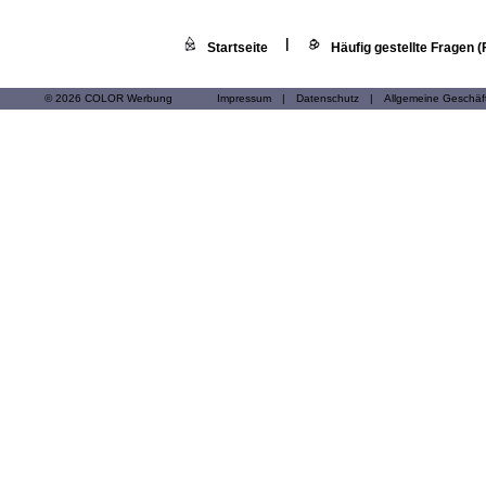
|
Startseite
Häufig gestellte Fragen 
© 2026 COLOR Werbung
Impressum
|
Datenschutz
|
Allgemeine Geschä