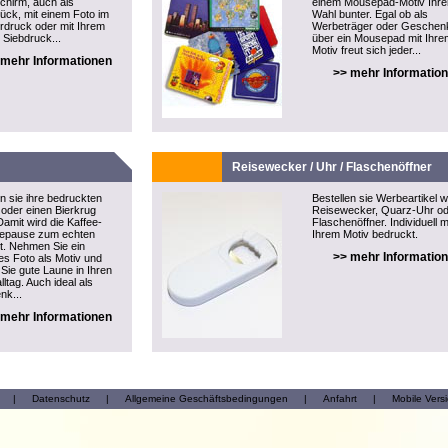
hirm, auch als
einem Mousepad-Motiv Ihre
tück, mit einem Foto im
Wahl bunter. Egal ob als
rdruck oder mit Ihrem
Werbeträger oder Geschen
 Siebdruck...
über ein Mousepad mit Ihre
Motiv freut sich jeder...
 mehr Informationen
>> mehr Informatio
Reisewecker / Uhr / Flaschenöffner
en sie ihre bedruckten
Bestellen sie Werbeartikel w
oder einen Bierkrug
Reisewecker, Quarz-Uhr o
Damit wird die Kaffee-
Flaschenöffner. Individuell m
eepause zum echten
Ihrem Motiv bedruckt.
ht. Nehmen Sie ein
>> mehr Informatio
ges Foto als Motiv und
 Sie gute Laune in Ihren
lltag. Auch ideal als
nk...
 mehr Informationen
|
Datenschutz
|
Allgemeine Geschäftsbedingungen
|
Anfahrt
|
Mobile Vers