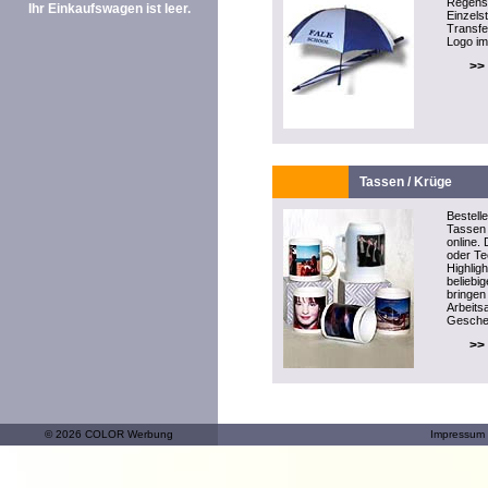
Regensc
Ihr Einkaufswagen ist leer.
Einzels
Transfe
Logo im
>>
Tassen / Krüge
Bestell
Tassen 
online. 
oder T
Highlig
beliebi
bringen
Arbeitsa
Gesche
>>
© 2026 COLOR Werbung
Impressum