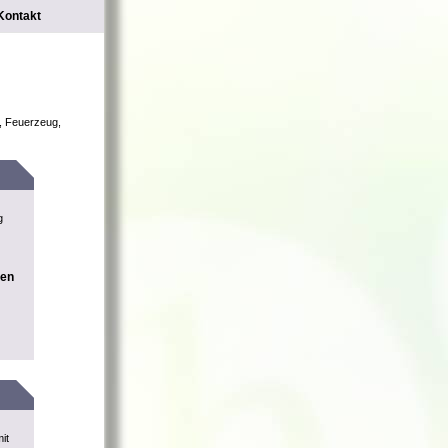
Kontakt
m, Feuerzeug,
g
nen
it