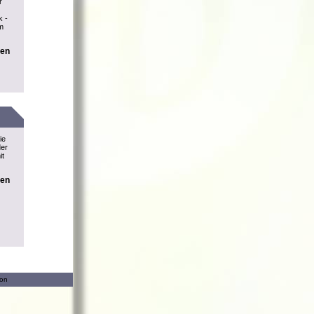
r
k -
m
nen
ie
der
it
nen
ion