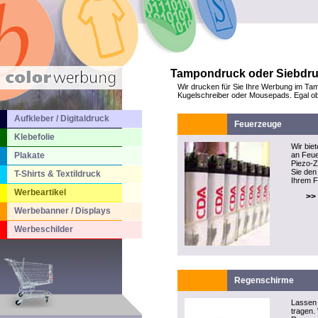
Tampondruck oder Siebdruck
Wir drucken für Sie Ihre Werbung im Tam
Kugelschreiber oder Mousepads. Egal ob S
Aufkleber / Digitaldruck
Feuerzeuge
Klebefolie
Wir bie
Plakate
an Feue
Piezo-
Sie den 
T-Shirts & Textildruck
Ihrem F
Werbeartikel
>>
Werbebanner / Displays
Werbeschilder
Regenschirme
Lassen 
tragen.