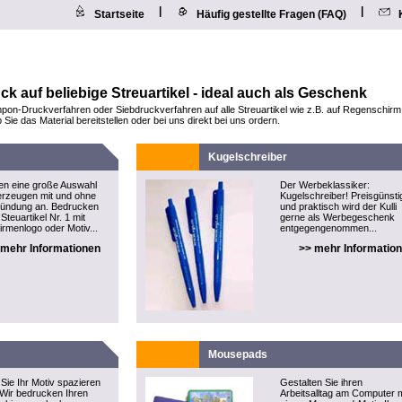
|
|
Startseite
Häufig gestellte Fragen (FAQ)
 auf beliebige Streuartikel - ideal auch als Geschenk
pon-Druckverfahren oder Siebdruckverfahren auf alle Streuartikel wie z.B. auf Regenschir
ie das Material bereitstellen oder bei uns direkt bei uns ordern.
Kugelschreiber
ten eine große Auswahl
Der Werbeklassiker:
rzeugen mit und ohne
Kugelschreiber! Preisgünsti
Zündung an. Bedrucken
und praktisch wird der Kulli
Steuartikel Nr. 1 mit
gerne als Werbegeschenk
irmenlogo oder Motiv...
entgegengenommen...
 mehr Informationen
>> mehr Informatio
Mousepads
Sie Ihr Motiv spazieren
Gestalten Sie ihren
 Wir bedrucken Ihren
Arbeitsalltag am Computer m