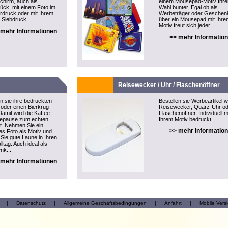
hirm, auch als
einem Mousepad-Motiv Ihre
tück, mit einem Foto im
Wahl bunter. Egal ob als
rdruck oder mit Ihrem
Werbeträger oder Geschen
 Siebdruck...
über ein Mousepad mit Ihre
Motiv freut sich jeder...
 mehr Informationen
>> mehr Informatio
Reisewecker / Uhr / Flaschenöffner
en sie ihre bedruckten
Bestellen sie Werbeartikel w
oder einen Bierkrug
Reisewecker, Quarz-Uhr o
Damit wird die Kaffee-
Flaschenöffner. Individuell m
eepause zum echten
Ihrem Motiv bedruckt.
ht. Nehmen Sie ein
>> mehr Informatio
ges Foto als Motiv und
 Sie gute Laune in Ihren
lltag. Auch ideal als
nk...
 mehr Informationen
|
Datenschutz
|
Allgemeine Geschäftsbedingungen
|
Anfahrt
|
Mobile Vers