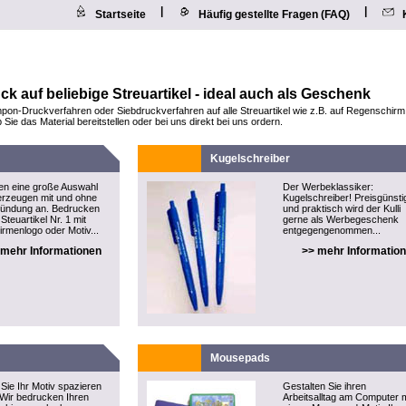
|
|
Startseite
Häufig gestellte Fragen (FAQ)
 auf beliebige Streuartikel - ideal auch als Geschenk
pon-Druckverfahren oder Siebdruckverfahren auf alle Streuartikel wie z.B. auf Regenschir
ie das Material bereitstellen oder bei uns direkt bei uns ordern.
Kugelschreiber
ten eine große Auswahl
Der Werbeklassiker:
rzeugen mit und ohne
Kugelschreiber! Preisgünsti
Zündung an. Bedrucken
und praktisch wird der Kulli
Steuartikel Nr. 1 mit
gerne als Werbegeschenk
irmenlogo oder Motiv...
entgegengenommen...
 mehr Informationen
>> mehr Informatio
Mousepads
Sie Ihr Motiv spazieren
Gestalten Sie ihren
 Wir bedrucken Ihren
Arbeitsalltag am Computer m