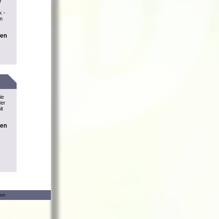
r
k -
m
nen
ie
der
it
nen
ion