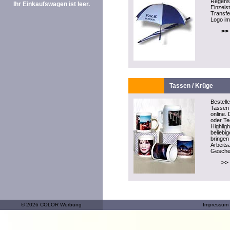
Regensc
Ihr Einkaufswagen ist leer.
Einzels
Transfe
Logo im
>>
Tassen / Krüge
Bestell
Tassen 
online. 
oder T
Highlig
beliebi
bringen
Arbeitsa
Gesche
>>
© 2026 COLOR Werbung
Impressum