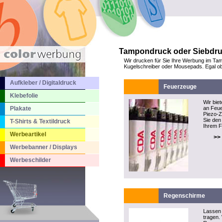
Tampondruck oder Siebdruck
Wir drucken für Sie Ihre Werbung im Tam
Kugelschreiber oder Mousepads. Egal ob S
Aufkleber / Digitaldruck
Feuerzeuge
Klebefolie
Wir bie
Plakate
an Feue
Piezo-
Sie den 
T-Shirts & Textildruck
Ihrem F
Werbeartikel
>>
Werbebanner / Displays
Werbeschilder
Regenschirme
Lassen 
tragen.