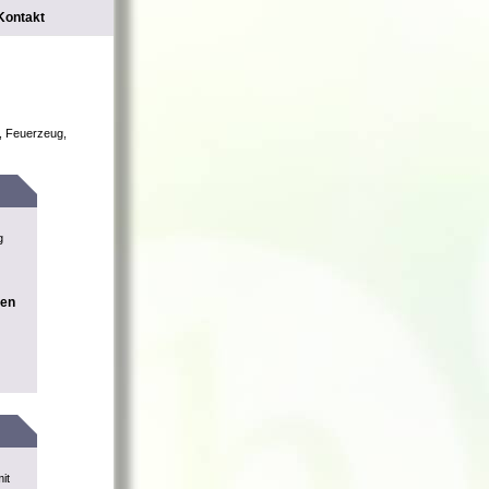
Kontakt
m, Feuerzeug,
g
nen
it