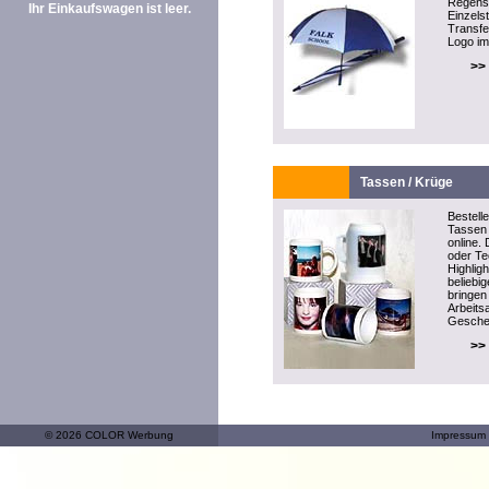
Regensc
Ihr Einkaufswagen ist leer.
Einzels
Transfe
Logo im
>>
Tassen / Krüge
Bestell
Tassen 
online. 
oder T
Highlig
beliebi
bringen
Arbeitsa
Gesche
>>
© 2026 COLOR Werbung
Impressum