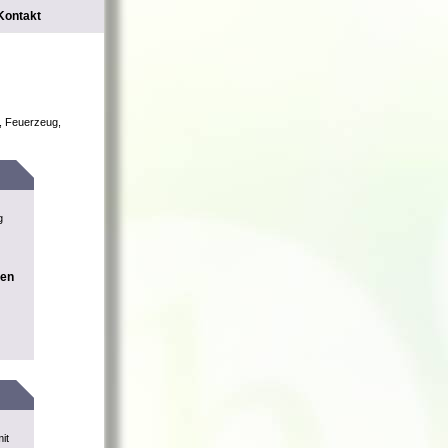
Kontakt
m, Feuerzeug,
g
nen
it