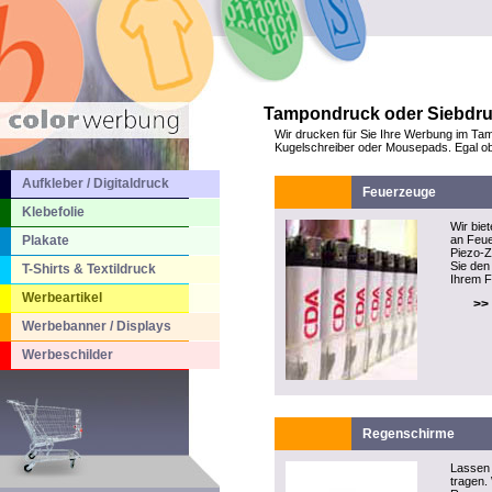
Tampondruck oder Siebdruck
Wir drucken für Sie Ihre Werbung im Tam
Kugelschreiber oder Mousepads. Egal ob S
Aufkleber / Digitaldruck
Feuerzeuge
Klebefolie
Wir bie
Plakate
an Feue
Piezo-
Sie den 
T-Shirts & Textildruck
Ihrem F
Werbeartikel
>>
Werbebanner / Displays
Werbeschilder
Regenschirme
Lassen 
tragen.