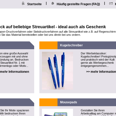
|
|
Startseite
Häufig gestellte Fragen (FAQ)
 auf beliebige Streuartikel - ideal auch als Geschenk
pon-Druckverfahren oder Siebdruckverfahren auf alle Streuartikel wie z.B. auf Regenschir
ie das Material bereitstellen oder bei uns direkt bei uns ordern.
Kugelschreiber
ten eine große Auswahl
Der Werbeklassiker:
rzeugen mit und ohne
Kugelschreiber! Preisgünsti
Zündung an. Bedrucken
und praktisch wird der Kulli
Steuartikel Nr. 1 mit
gerne als Werbegeschenk
irmenlogo oder Motiv...
entgegengenommen...
 mehr Informationen
>> mehr Informatio
Mousepads
Sie Ihr Motiv spazieren
Gestalten Sie ihren
 Wir bedrucken Ihren
Arbeitsalltag am Computer m