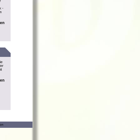
r
k -
m
nen
ie
der
it
nen
ion