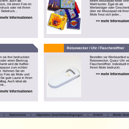
hirm, auch als
einem Mousepad-Motiv Ihre
tück, mit einem Foto im
Wahl bunter. Egal ob als
rdruck oder mit Ihrem
Werbeträger oder Geschen
 Siebdruck...
über ein Mousepad mit Ihre
Motiv freut sich jeder...
 mehr Informationen
>> mehr Informatio
Reisewecker / Uhr / Flaschenöffner
en sie ihre bedruckten
Bestellen sie Werbeartikel w
oder einen Bierkrug
Reisewecker, Quarz-Uhr o
Damit wird die Kaffee-
Flaschenöffner. Individuell m
eepause zum echten
Ihrem Motiv bedruckt.
ht. Nehmen Sie ein
>> mehr Informatio
ges Foto als Motiv und
 Sie gute Laune in Ihren
lltag. Auch ideal als
nk...
 mehr Informationen
|
Datenschutz
|
Allgemeine Geschäftsbedingungen
|
Anfahrt
|
Mobile Vers