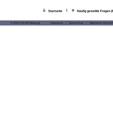
|
Startseite
Häufig gestellte Fragen 
© 2026 COLOR Werbung
Impressum
|
Datenschutz
|
Allgemeine Geschä