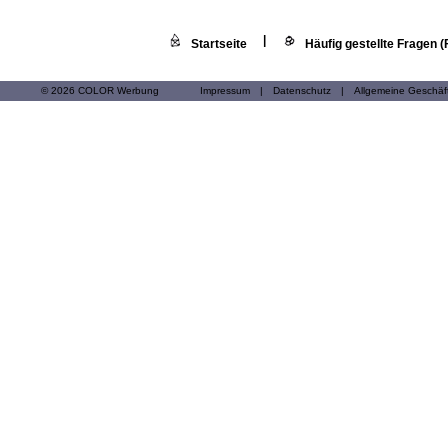
|
Startseite
Häufig gestellte Fragen 
© 2026 COLOR Werbung
Impressum
|
Datenschutz
|
Allgemeine Geschä