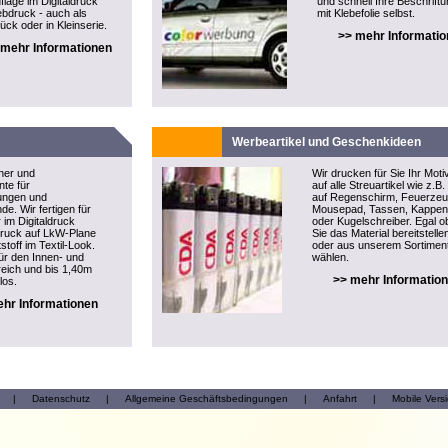
flage im Digitaldruck
und schnell Ihre Beschrift
ebdruck - auch als
mit Klebefolie selbst.
ück oder in Kleinserie.
>> mehr Informati
 mehr Informationen
Werbeartikel und Geschenkideen
ner und
Wir drucken für Sie Ihr Moti
te für
auf alle Streuartikel wie z.B.
tungen und
auf Regenschirm, Feuerzeu
e. Wir fertigen für
Mousepad, Tassen, Kappen
 im Digitaldruck
oder Kugelschreiber. Egal o
druck auf LkW-Plane
Sie das Material bereitstelle
stoff im Textil-Look.
oder aus unserem Sortimen
ür den Innen- und
wählen.
eich und bis 1,40m
>> mehr Informatio
los.
hr Informationen
|
Datenschutz
|
Allgemeine Geschäftsbedingungen
|
Anfahrt
|
Mobile Vers