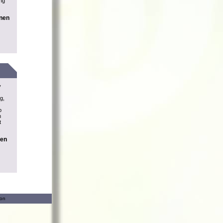
ung
onen
v
g,
b
n
t
nen
ion