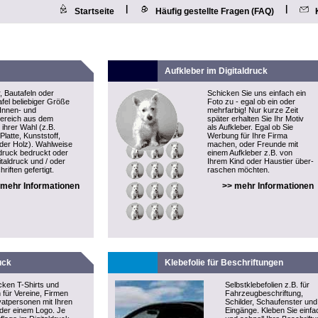
|
|
Startseite
Häufig gestellte Fragen (FAQ)
Aufkleber im Digitaldruck
, Bautafeln oder
Schicken Sie uns einfach ein
fel beliebiger Größe
Foto zu - egal ob ein oder
 Innen- und
mehrfarbig! Nur kurze Zeit
ereich aus dem
später erhalten Sie Ihr Motiv
 ihrer Wahl (z.B.
als
Aufkleber
. Egal ob Sie
latte, Kunststoff,
Werbung für Ihre Firma
oder Holz). Wahlweise
machen, oder Freunde mit
druck bedruckt oder
einem Aufkleber z.B. von
italdruck und / oder
Ihrem Kind oder Haustier über-
riften gefertigt.
raschen möchten.
 mehr Informationen
>> mehr Informationen
uck
Klebefolie für Beschriftungen
cken T-Shirts und
Selbstklebefolien z.B. für
n für Vereine, Firmen
Fahrzeugbeschriftung,
vatpersonen mit Ihren
Schilder, Schaufenster und
der einem Logo. Je
Eingänge. Kleben Sie einfa