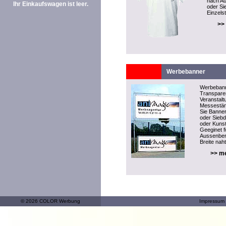
nach Au
Ihr Einkaufswagen ist leer.
oder Si
Einzelst
>>
Werbebanner
Werbeban
Transparen
Veranstal
Messeständ
Sie Banner
oder Sieb
oder Kunst
Geeginet f
Aussenber
Breite naht
>> me
© 2026 COLOR Werbung
Impressum