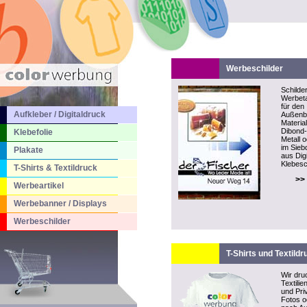
Werbeschilder
Schilder
Werbeta
für den
Aufkleber / Digitaldruck
Außenb
Material
Dibond-P
Klebefolie
Metall 
im Sieb
Plakate
aus Dig
Klebesch
T-Shirts & Textildruck
>>
Werbeartikel
Werbebanner / Displays
Werbeschilder
T-Shirts und Textildr
Wir dru
Textilie
und Pri
Fotos o