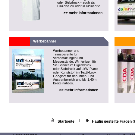
oder Siebdruck - auch als
Einzelstück oder in Kleinserie.
>> mehr Informationen
Werbebanner
Werbebanner und
Transparente für
Veranstaltungen und
Messestände. Wir fertigen für
Sie Banner im Digitaldruck
oder Siebdruck auf LkW-Plane
oder Kunststoff im Textil-Look.
Geeginet für den Innen- und
Aussenbereich und bis 1,40m
Breite nahtlos.
>> mehr Informationen
|
Startseite
Häufig gestellte Fragen 