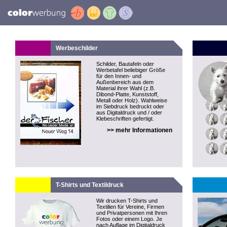
Werbeschilder
Schilder, Bautafeln oder
Werbetafel beliebiger Größe
für den Innen- und
Außenbereich aus dem
Material ihrer Wahl (z.B.
Dibond-Platte, Kunststoff,
Metall oder Holz). Wahlweise
im Siebdruck bedruckt oder
aus Digitaldruck und / oder
Klebeschriften gefertigt.
>> mehr Informationen
T-Shirts und Textildruck
Wir drucken T-Shirts und
Textilien für Vereine, Firmen
und Privatpersonen mit Ihren
Fotos oder einem Logo. Je
nach Auflage im Digitaldruck