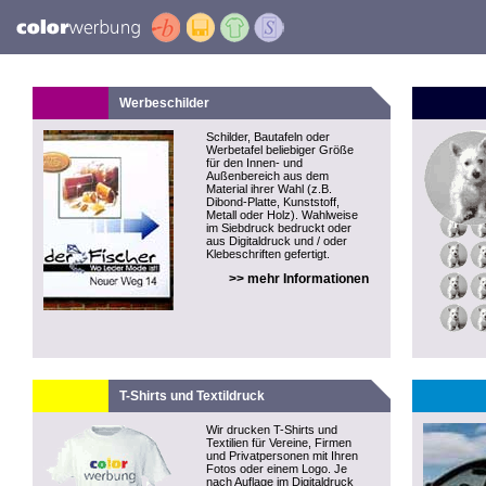
Werbeschilder
Schilder, Bautafeln oder
Werbetafel beliebiger Größe
für den Innen- und
Außenbereich aus dem
Material ihrer Wahl (z.B.
Dibond-Platte, Kunststoff,
Metall oder Holz). Wahlweise
im Siebdruck bedruckt oder
aus Digitaldruck und / oder
Klebeschriften gefertigt.
>> mehr Informationen
T-Shirts und Textildruck
Wir drucken T-Shirts und
Textilien für Vereine, Firmen
und Privatpersonen mit Ihren
Fotos oder einem Logo. Je
nach Auflage im Digitaldruck