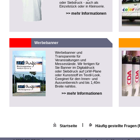
oder Siebdruck - auch als
Einzelstück oder in Kleinserie.
>> mehr Informationen
Werbebanner
Werbebanner und
Transparente für
Veranstaltungen und
Messestände. Wir fertigen für
Sie Banner im Digitaldruck
oder Siebdruck auf LkW-Plane
oder Kunststoff im Textil-Look.
Geeginet für den Innen- und
Aussenbereich und bis 1,40m
Breite nahtlos.
>> mehr Informationen
|
Startseite
Häufig gestellte Fragen 