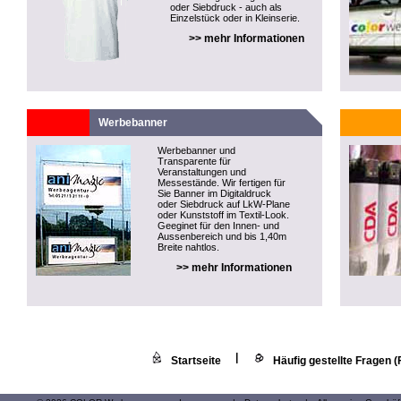
oder Siebdruck - auch als
Einzelstück oder in Kleinserie.
>> mehr Informationen
Werbebanner
Werbebanner und
Transparente für
Veranstaltungen und
Messestände. Wir fertigen für
Sie Banner im Digitaldruck
oder Siebdruck auf LkW-Plane
oder Kunststoff im Textil-Look.
Geeginet für den Innen- und
Aussenbereich und bis 1,40m
Breite nahtlos.
>> mehr Informationen
|
Startseite
Häufig gestellte Fragen 