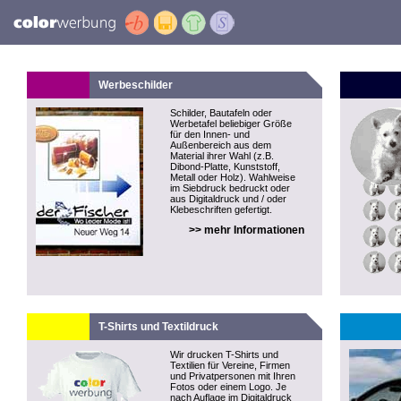
Werbeschilder
Schilder, Bautafeln oder
Werbetafel beliebiger Größe
für den Innen- und
Außenbereich aus dem
Material ihrer Wahl (z.B.
Dibond-Platte, Kunststoff,
Metall oder Holz). Wahlweise
im Siebdruck bedruckt oder
aus Digitaldruck und / oder
Klebeschriften gefertigt.
>> mehr Informationen
T-Shirts und Textildruck
Wir drucken T-Shirts und
Textilien für Vereine, Firmen
und Privatpersonen mit Ihren
Fotos oder einem Logo. Je
nach Auflage im Digitaldruck