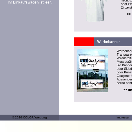
nach Au
Ihr Einkaufswagen ist leer.
oder Si
Einzelst
>>
Werbebanner
Werbeban
Transparen
Veranstal
Messeständ
Sie Banner
oder Sieb
oder Kunst
Geeginet f
Aussenber
Breite naht
>> me
© 2026 COLOR Werbung
Impressum