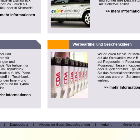
flage im Digitaldruck
und schnell Ihre Beschrift
ebdruck - auch als
mit Klebefolie selbst.
ück oder in Kleinserie.
>> mehr Informati
 mehr Informationen
Werbeartikel und Geschenkideen
ner und
Wir drucken für Sie Ihr Moti
te für
auf alle Streuartikel wie z.B.
tungen und
auf Regenschirm, Feuerzeu
e. Wir fertigen für
Mousepad, Tassen, Kappen
 im Digitaldruck
oder Kugelschreiber. Egal o
druck auf LkW-Plane
Sie das Material bereitstelle
stoff im Textil-Look.
oder aus unserem Sortimen
ür den Innen- und
wählen.
eich und bis 1,40m
>> mehr Informatio
los.
hr Informationen
|
Datenschutz
|
Allgemeine Geschäftsbedingungen
|
Anfahrt
|
Mobile Vers