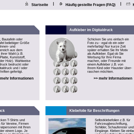
|
|
Startseite
Häufig gestellte Fragen (FAQ)
Aufkleber im Digitaldruck
, Bautafeln oder
Schicken Sie uns einfach ein
fel beliebiger Größe
Foto zu - egal ob ein oder
 Innen- und
mehrfarbig! Nur kurze Zeit
ereich aus dem
später erhalten Sie Ihr Motiv
 ihrer Wahl (z.B.
als
Aufkleber
. Egal ob Sie
latte, Kunststoff,
Werbung für Ihre Firma
oder Holz). Wahlweise
machen, oder Freunde mit
druck bedruckt oder
einem Aufkleber z.B. von
italdruck und / oder
Ihrem Kind oder Haustier über-
riften gefertigt.
raschen möchten.
 mehr Informationen
>> mehr Informationen
uck
Klebefolie für Beschriftungen
cken T-Shirts und
Selbstklebefolien z.B. für
n für Vereine, Firmen
Fahrzeugbeschriftung,
vatpersonen mit Ihren
Schilder, Schaufenster und
der einem Logo. Je
Eingänge. Kleben Sie einfa