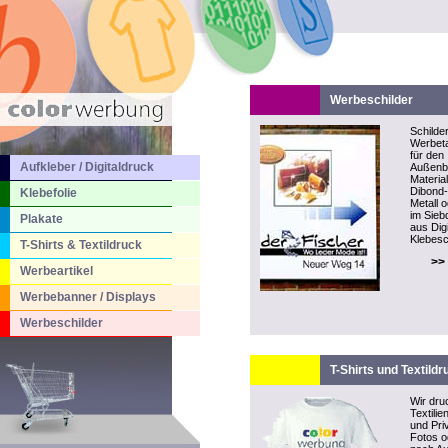
Werbeschilder
Schilder
Werbeta
für den
Aufkleber / Digitaldruck
Außenb
Material
Dibond-P
Klebefolie
Metall 
im Sieb
Plakate
aus Dig
Klebesch
T-Shirts & Textildruck
>>
Werbeartikel
Werbebanner / Displays
Werbeschilder
T-Shirts und Textildr
Wir dru
Textilie
und Pri
Fotos o