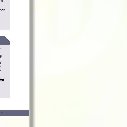
ung
onen
v
g,
b
n
t
nen
ion