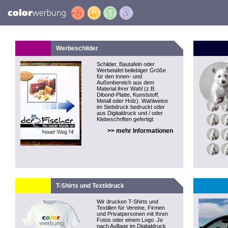
Werbeschilder
Schilder, Bautafeln oder
Werbetafel beliebiger Größe
für den Innen- und
Außenbereich aus dem
Material ihrer Wahl (z.B.
Dibond-Platte, Kunststoff,
Metall oder Holz). Wahlweise
im Siebdruck bedruckt oder
aus Digitaldruck und / oder
Klebeschriften gefertigt.
>> mehr Informationen
T-Shirts und Textildruck
Wir drucken T-Shirts und
Textilien für Vereine, Firmen
und Privatpersonen mit Ihren
Fotos oder einem Logo. Je
nach Auflage im Digitaldruck