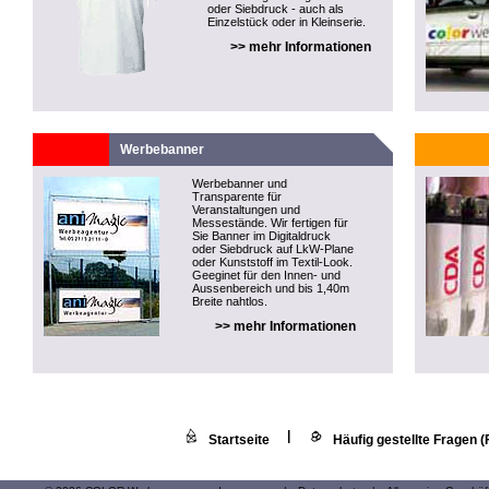
oder Siebdruck - auch als
Einzelstück oder in Kleinserie.
>> mehr Informationen
Werbebanner
Werbebanner und
Transparente für
Veranstaltungen und
Messestände. Wir fertigen für
Sie Banner im Digitaldruck
oder Siebdruck auf LkW-Plane
oder Kunststoff im Textil-Look.
Geeginet für den Innen- und
Aussenbereich und bis 1,40m
Breite nahtlos.
>> mehr Informationen
|
Startseite
Häufig gestellte Fragen 