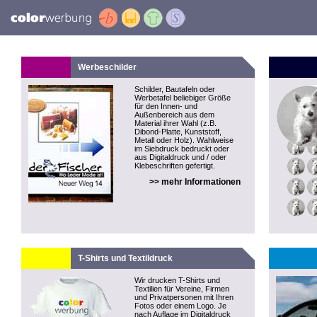
Werbeschilder
Schilder, Bautafeln oder
Werbetafel beliebiger Größe
für den Innen- und
Außenbereich aus dem
Material ihrer Wahl (z.B.
Dibond-Platte, Kunststoff,
Metall oder Holz). Wahlweise
im Siebdruck bedruckt oder
aus Digitaldruck und / oder
Klebeschriften gefertigt.
>> mehr Informationen
T-Shirts und Textildruck
Wir drucken T-Shirts und
Textilien für Vereine, Firmen
und Privatpersonen mit Ihren
Fotos oder einem Logo. Je
nach Auflage im Digitaldruck