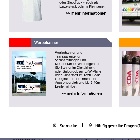
oder Siebdruck - auch als
Einzelstück oder in Kleinserie.
>> mehr Informationen
Werbebanner
Werbebanner und
Transparente für
Veranstaltungen und
Messestände. Wir fertigen für
Sie Banner im Digitaldruck
oder Siebdruck auf LkW-Plane
oder Kunststoff im Textil-Look.
Geeginet für den Innen- und
Aussenbereich und bis 1,40m
Breite nahtlos.
>> mehr Informationen
|
Startseite
Häufig gestellte Fragen 